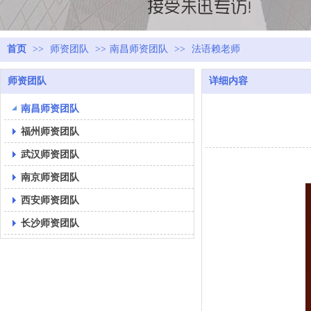
首页
>>
师资团队
>>
南昌师资团队
>>
法语赖老师
师资团队
详细内容
南昌师资团队
福州师资团队
武汉师资团队
南京师资团队
西安师资团队
长沙师资团队